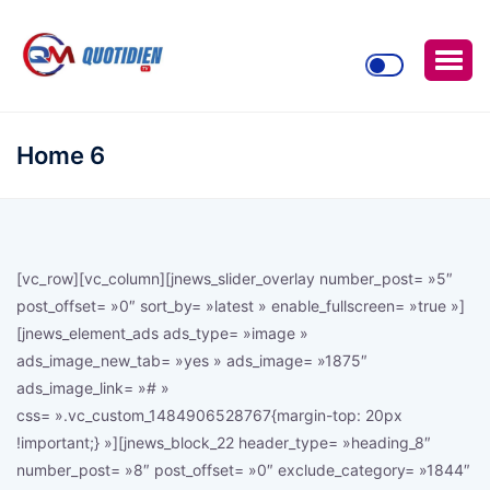
Home 6
[vc_row][vc_column][jnews_slider_overlay number_post= »5″
post_offset= »0″ sort_by= »latest » enable_fullscreen= »true »]
[jnews_element_ads ads_type= »image »
ads_image_new_tab= »yes » ads_image= »1875″
ads_image_link= »# »
css= ».vc_custom_1484906528767{margin-top: 20px
!important;} »][jnews_block_22 header_type= »heading_8″
number_post= »8″ post_offset= »0″ exclude_category= »1844″