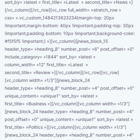
sort_by= »latest » first_title= »Latest » second_title= »News »]
[/vc_column][/vc_row][vc_row full_width= »stretch_row »
css= ».vc_custom_1484213623234{margin-top: 20px
!important;margin-bottom: 40px !important;padding-top: 30px
!important;padding-bottom: 10px !important;background-color:
#f5f5f5 !important;} »][vc_column][jnews_block_15
header_type= »heading_8″ number_post= »6″ post_offset= »0″
include_category= »1844″ sort_by= »latest »
column_width= »12″ first_title= »Latest »
second_title= »Review »][/vc_column][/vc_row][vc_row]
[vc_column width= »1/3″][jnews_block_24
header_type= »heading_8″ number_post= »4″ post_offset= »0″
unique_content= »unique1″ sort_by= »latest »
first_title= »Business »][/vc_column][vc_column width= »1/3″]
[jnews_block_24 header_type= »heading_8″ number_post= »4″
post_offset= »0″ unique_content= »unique1″ sort_by= »latest »
first_title= »Politics »][/vc_column][vc_column width= »1/3″]
[jnews_block_24 header_type= »heading_8″ number_post= »4″