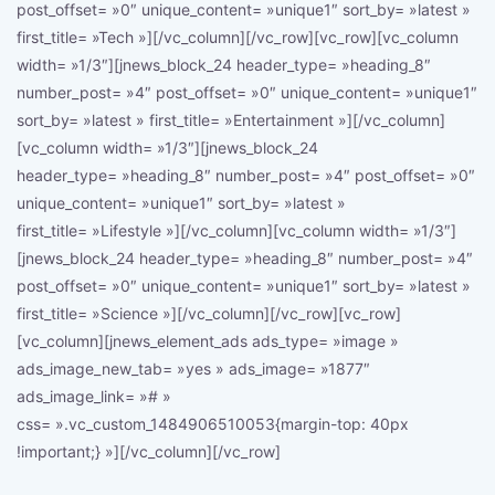
post_offset= »0″ unique_content= »unique1″ sort_by= »latest »
first_title= »Tech »][/vc_column][/vc_row][vc_row][vc_column
width= »1/3″][jnews_block_24 header_type= »heading_8″
number_post= »4″ post_offset= »0″ unique_content= »unique1″
sort_by= »latest » first_title= »Entertainment »][/vc_column]
[vc_column width= »1/3″][jnews_block_24
header_type= »heading_8″ number_post= »4″ post_offset= »0″
unique_content= »unique1″ sort_by= »latest »
first_title= »Lifestyle »][/vc_column][vc_column width= »1/3″]
[jnews_block_24 header_type= »heading_8″ number_post= »4″
post_offset= »0″ unique_content= »unique1″ sort_by= »latest »
first_title= »Science »][/vc_column][/vc_row][vc_row]
[vc_column][jnews_element_ads ads_type= »image »
ads_image_new_tab= »yes » ads_image= »1877″
ads_image_link= »# »
css= ».vc_custom_1484906510053{margin-top: 40px
!important;} »][/vc_column][/vc_row]