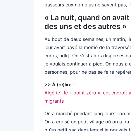
passeurs eux non plus ne savent pas, il
« La nuit, quand on avait 
des uns et des autres »
Au bout de deux semaines, un matin, il
leur avait payé la moitié de la travers
euros, ndlr]. On s’est alors dispersés c
je voulais continuer à pied. On nous a d
personnes, pour ne pas se faire repérer’
>> À (re)lire :
Algérie : le « point zéro », cet endroit
migrants
On a marché pendant cinq jours : on mar
On a croisé un petit village où on a pu 
qu’un petit sac dans lequel je pouvais t