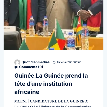
Quotidienmedias
Février 12, 2026
Comments (
0
)
Guinée:La Guinée prend la
tête d’une institution
africaine
𝐌𝐂𝐄𝐍𝐈 | 𝐂𝐀𝐍𝐃𝐈𝐃𝐀𝐓𝐔𝐑𝐄 𝐃𝐄 𝐋𝐀 𝐆𝐔𝐈𝐍𝐄́𝐄 𝐀̀
𝐋𝐀 𝐂𝐏𝐄𝐀𝐎 Le Ministère de la Communication,