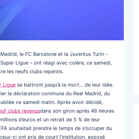
drid, le FC Barcelone et la Juventus Turin –
 Super Ligue – ont réagi avec colère, ce samedi,
re les neufs clubs repentis.
r Ligue
se battront jusqu’à la mort… de leur idée.
fier la déclaration commune du Real Madrid, du
publiée ce samedi matin. Après avoir décidé,
euf clubs revenus
dans son giron après 48 heures
illions d’euros et un retrait de 5 % de leur
EFA souhaitait prendre le temps de s’occuper du
ceux-ci ont pris de court l’institution, exposé