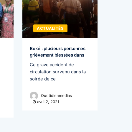
ACTUALITÉS
ACTU
Boké : plusieurs personnes
Cellou D
grièvement blessées dans
un bon 
Ce grave accident de
A quelqu
circulation survenu dans la
du mois 
soirée de ce
Quo
avril 
Quotidienmedias
avril 2, 2021