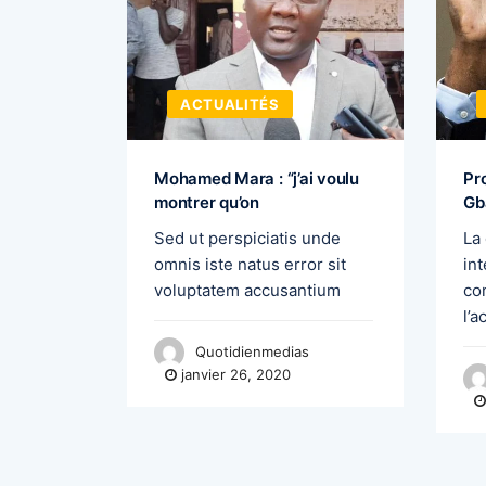
ACTUALITÉS
 souhaite
Mohamed Mara : “j’ai voulu
Pr
montrer qu’on
Gb
du début
Sed ut perspiciatis unde
La
madan, le
omnis iste natus error sit
int
voluptatem accusantium
co
l’
Quotidienmedias
janvier 26, 2020