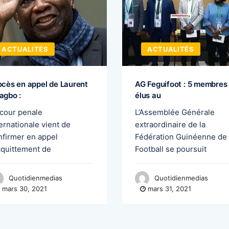
ACTUALITÉS
ACTUALITÉS
ocès en appel de Laurent
AG Feguifoot : 5 membres
agbo :
élus au
 cour penale
L’Assemblée Générale
ernationale vient de
extraordinaire de la
nfirmer en appel
Fédération Guinéenne de
acquittement de
Football se poursuit
Quotidienmedias
Quotidienmedias
mars 30, 2021
mars 31, 2021