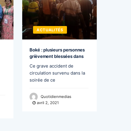
ACTUALITÉS
ACTU
Boké : plusieurs personnes
Cellou D
grièvement blessées dans
un bon 
Ce grave accident de
A quelqu
circulation survenu dans la
du mois 
soirée de ce
Quo
avril 
Quotidienmedias
avril 2, 2021