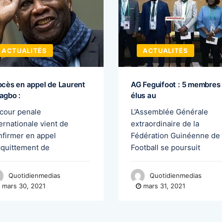
ACTUALITÉS
ACTUALITÉS
ocès en appel de Laurent
AG Feguifoot : 5 membres
agbo :
élus au
 cour penale
L’Assemblée Générale
ernationale vient de
extraordinaire de la
nfirmer en appel
Fédération Guinéenne de
acquittement de
Football se poursuit
Quotidienmedias
Quotidienmedias
mars 30, 2021
mars 31, 2021