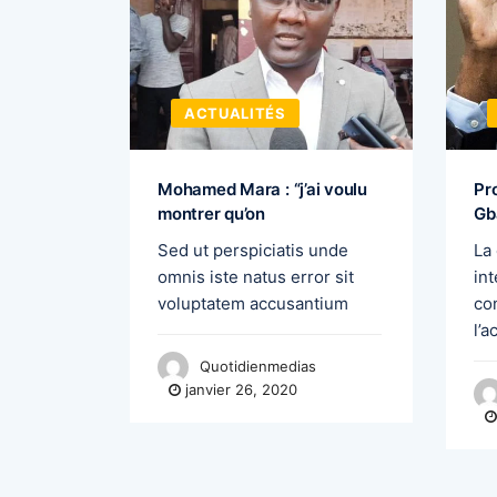
ACTUALITÉS
 souhaite
Mohamed Mara : “j’ai voulu
Pr
montrer qu’on
Gb
du début
Sed ut perspiciatis unde
La
madan, le
omnis iste natus error sit
int
voluptatem accusantium
co
l’
Quotidienmedias
janvier 26, 2020