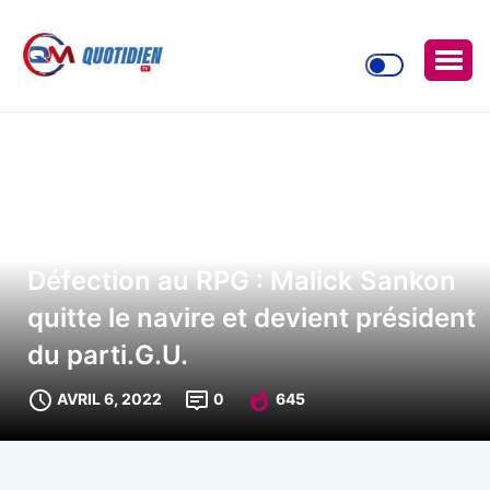
Défection au RPG : Malick Sankon
quitte le navire et devient président
du parti.G.U.
AVRIL 6, 2022
0
645