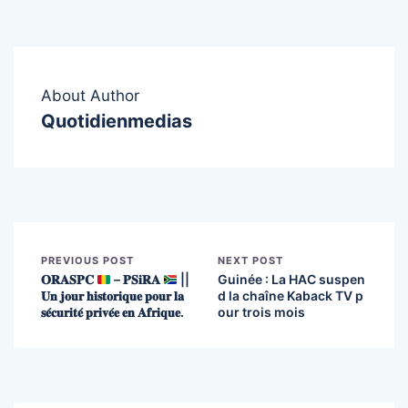
About Author
Quotidienmedias
PREVIOUS POST
NEXT POST
𝐎𝐑𝐀𝐒𝐏𝐂
– 𝐏𝐒𝐢𝐑𝐀
||
Guinée : La HAC suspen
𝐔𝐧 𝐣𝐨𝐮𝐫 𝐡𝐢𝐬𝐭𝐨𝐫𝐢𝐪𝐮𝐞 𝐩𝐨𝐮𝐫 𝐥𝐚
d la chaîne Kaback TV p
𝐬𝐞́𝐜𝐮𝐫𝐢𝐭𝐞́ 𝐩𝐫𝐢𝐯𝐞́𝐞 𝐞𝐧 𝐀𝐟𝐫𝐢𝐪𝐮𝐞.
our trois mois