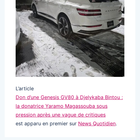
L’article
Don d’une Genesis GV80 à Djelykaba Bintou :
la donatrice Yaramo Magassouba sous
pression après une vague de critiques
est apparu en premier sur
News Quotidien
.