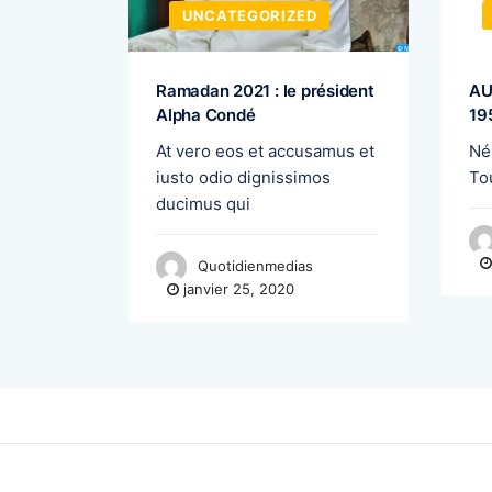
D
UNCATEGORIZED
e SONOCO
Ramadan 2021 : le président
AU
Alpha Condé
19
aison
At vero eos et accusamus et
Né
e
iusto odio dignissimos
To
ducimus qui
Quotidienmedias
janvier 25, 2020