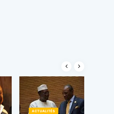
ACTU
ACTUALITÉS
BUSI