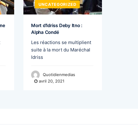
UNCATEGORIZED
UNCA
nne
Mort d’Idriss Deby Itno :
Matoto 
Alpha Condé
offre de
t
Les réactions se multiplient
A l’appr
suite à la mort du Maréchal
des plui
Idriss
Société 
Quotidienmedias
Quo
avril 20, 2021
avril 