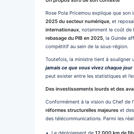
Un propos sorti de son contexte
Rose Pola Pricemou explique que son in
2025 du secteur numérique
, et reposa
internationaux
, notamment le coût de l
rebasage du PIB en 2025
, la Guinée a
compétitif au sein de la sous-région.
Toutefois, la ministre tient à souligner 
jamais ce que vous vivez chaque jour
peut exister entre les statistiques et l’
Des investissements lourds et des av
Conformément à la vision du Chef de l
réformes structurelles majeures
et des
des télécommunications. Parmi les réali
Le déploiement de
12 000 km de fib