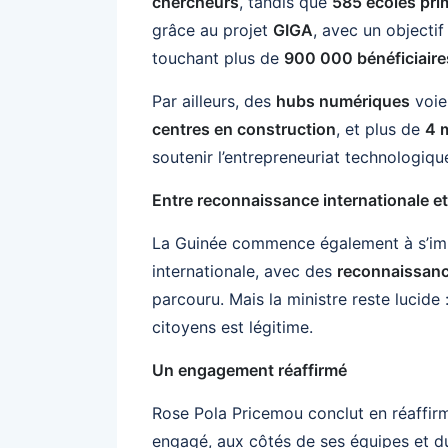
chercheurs
, tandis que
585 écoles pri
grâce au projet
GIGA
, avec un objecti
touchant plus de
900 000 bénéficiaire
Par ailleurs, des
hubs numériques
voie
centres en construction
, et plus de
4 m
soutenir l’entrepreneuriat technologiqu
Entre reconnaissance internationale et
La Guinée commence également à s’impo
internationale, avec des
reconnaissanc
parcouru. Mais la ministre reste lucide 
citoyens est légitime.
Un engagement réaffirmé
Rose Pola Pricemou conclut en réaffirm
engagé, aux côtés de ses équipes et d