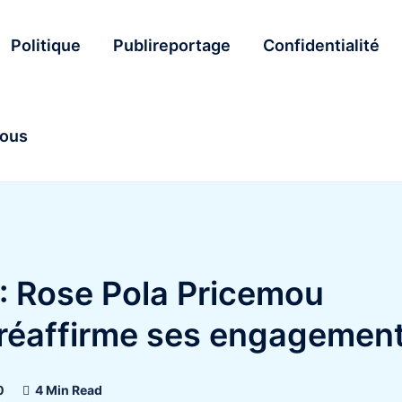
Politique
Publireportage
Confidentialité
nous
 : Rose Pola Pricemou
t réaffirme ses engagemen
0
4 Min Read