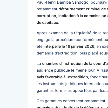
Paul-Henri Damiba Sandogo, poursuivi 
notamment
détournement criminel de de
corruption, incitation à la commission 
de capitaux
.
Après examen de la régularité de la re
engagé la procédure conformément aux 
été
interpellé le 16 janvier 2026
, en ex
demande d’extradition, puis placé sous
La
chambre d’instruction de la cour d’
audience publique le même jour. À l’iss
avis favorable à l’extradition
, fondé sur
les instruments juridiques internationau
garanties formelles apportées par les a
Ces garanties concernent notamment 
humaine
, des
droits de la défense
, du