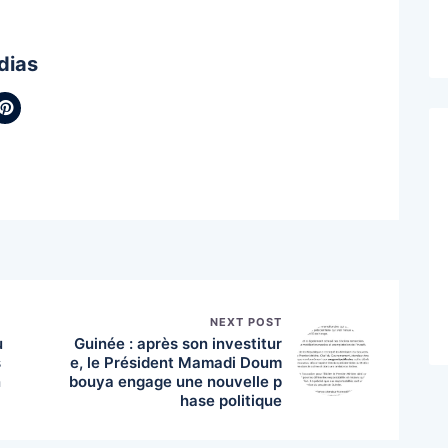
dias
NEXT POST
u
Guinée : après son investitur
s
e, le Président Mamadi Doum
n
bouya engage une nouvelle p
hase politique