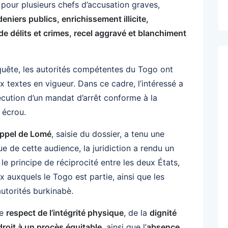
pour plusieurs chefs d’accusation graves,
niers publics, enrichissement illicite,
de délits et crimes, recel aggravé et blanchiment
quête, les autorités compétentes du Togo ont
textes en vigueur. Dans ce cadre, l’intéressé a
écution d’un mandat d’arrêt conforme à la
 écrou.
appel de Lomé
, saisie du dossier, a tenu une
ue de cette audience, la juridiction a rendu un
 le principe de réciprocité entre les deux États,
x auxquels le Togo est partie, ainsi que les
utorités burkinabè.
le
respect de l’intégrité physique
, de la
dignité
droit à un procès équitable
, ainsi que l’
absence