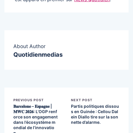
About Author
Quotidienmedias
PREVIOUS POST
NEXT POST
𝐁𝐚𝐫𝐜𝐞𝐥𝐨𝐧𝐞 – 𝐄𝐬𝐩𝐚𝐠𝐧𝐞 |
Partis politiques dissou
𝐌𝐖𝐂 𝟐𝟎𝟐𝟔: L’OGP renf
s en Guinée : Cellou Dal
orce son engagement
ein Diallo tire sur la son
dans l’écosystème m
nette d’alarme.
ondial de l’innovatio
n.