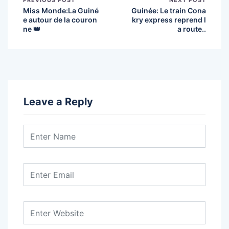
PREVIOUS POST
NEXT POST
Miss Monde:La Guiné
Guinée: Le train Cona
e autour de la couron
kry express reprend l
ne 👑
a route..
Leave a Reply