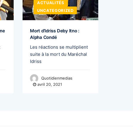
ACTUALITÉS
BUSI
UNCATEGORIZED
UNCA
nne
Mort d’Idriss Deby Itno :
Matoto 
Alpha Condé
offre de
t
Les réactions se multiplient
A l’appr
suite à la mort du Maréchal
des plui
Idriss
Société 
Quotidienmedias
Quo
avril 20, 2021
avril 