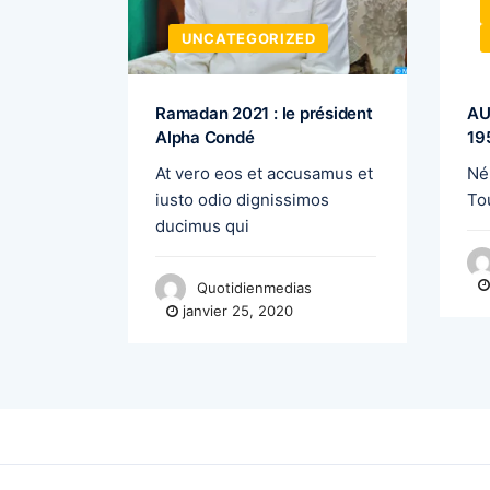
D
UNCATEGORIZED
e SONOCO
Ramadan 2021 : le président
AU
Alpha Condé
19
aison
At vero eos et accusamus et
Né
e
iusto odio dignissimos
To
ducimus qui
Quotidienmedias
janvier 25, 2020